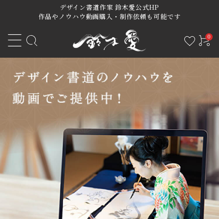
デザイン書道作家 鈴木愛公式HP
作品やノウハウ動画購入・制作依頼も可能です
0
ACCOUNT MENU
ようこそ 会員名 様
meeting_room
person
ログイン
新規会員登録
アート作品
オーダーご制作依頼