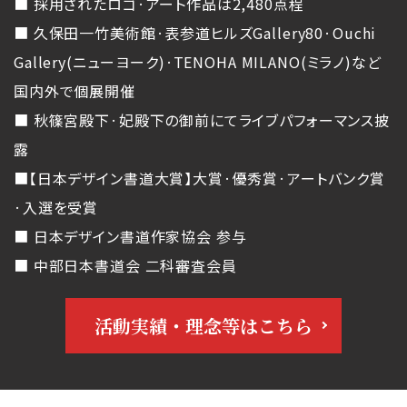
■ 採用されたロゴ·アート作品は2,480点程
■ 久保田一竹美術館·表参道ヒルズGallery80·Ouchi
Gallery(ニューヨーク)·TENOHA MILANO(ミラノ)など
国内外で個展開催
■ 秋篠宮殿下·妃殿下の御前にてライブパフォーマンス披
露
■【日本デザイン書道大賞】大賞·優秀賞·アートバンク賞
·入選を受賞
■ 日本デザイン書道作家協会 参与
■ 中部日本書道会 二科審査会員
活動実績・理念等はこちら