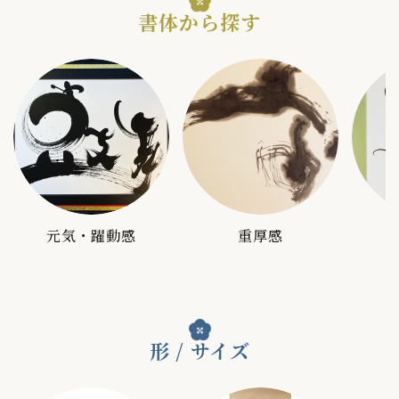
書体から探す
元気・躍動感
重厚感
形 / サイズ