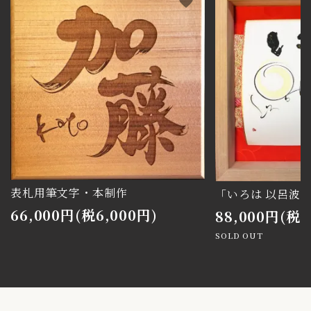
favorite
表札用筆文字・本制作
「いろは 以呂波
66,000円(税6,000円)
88,000円(税8
SOLD OUT