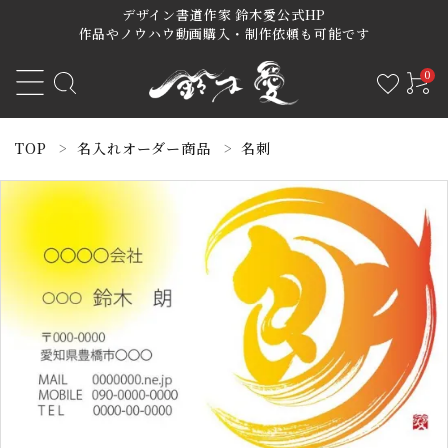
デザイン書道作家 鈴木愛公式HP
作品やノウハウ動画購入・制作依頼も可能です
0
ACCOUNT MENU
TOP
名入れオーダー商品
名刺
ようこそ 会員名 様
meeting_room
person
ログイン
新規会員登録
アート作品
オーダーご制作依頼