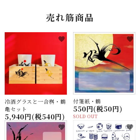
売れ筋商品
favorite
favorite
付箋紙・鶴
冷酒グラスと一合桝・鶴
550円(税50円)
亀セット
5,940円(税540円)
SOLD OUT
favorite
favorite