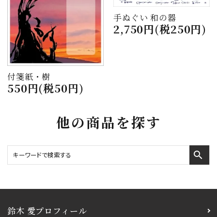
手ぬぐい 和の器
2,750円(税250円)
付箋紙・樹
550円(税50円)
他の商品を探す
search
鈴木 愛プロフィール