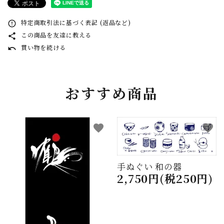
特定商取引法に基づく表記 (返品など)
error_outline
この商品を友達に教える
share
買い物を続ける
undo
おすすめ商品
favorite
favorite
手ぬぐい 和の器
2,750円(税250円)