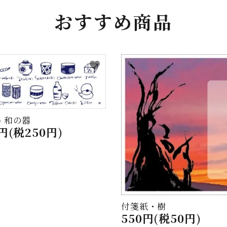
おすすめ商品
favorite
 和の器
0円(税250円)
付箋紙・樹
550円(税50円)