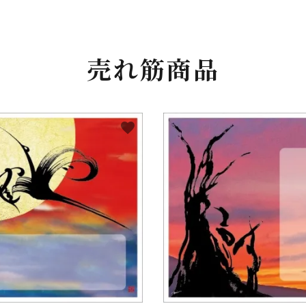
売れ筋商品
favorite