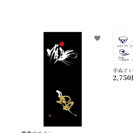
favorite
手ぬぐい
2,75