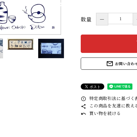
数量
－
s
mail_outline
お問い合わ
特定商取引法に基づく表
error_outline
この商品を友達に教え
share
買い物を続ける
undo