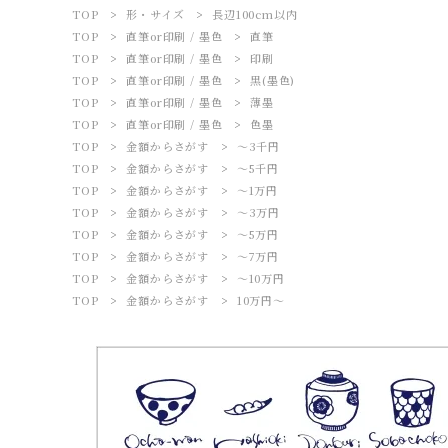
TOP
形・サイズ
長辺100cm以内
名入れオーダー商品
TOP
直筆or印刷 / 墨色
直筆
TOP
直筆or印刷 / 墨色
印刷
その他商品
TOP
直筆or印刷 / 墨色
黒(墨色)
TOP
直筆or印刷 / 墨色
薄墨
TOP
直筆or印刷 / 墨色
色墨
デザイン書道教室
TOP
金額からさがす
～3千円
TOP
金額からさがす
～5千円
コンテンツ
TOP
金額からさがす
～1万円
TOP
金額からさがす
～3万円
INFORMATION
TOP
金額からさがす
～5万円
TOP
金額からさがす
～7万円
TOP
金額からさがす
～10万円
TOP
金額からさがす
10万円～