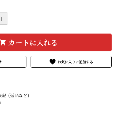
＋
カートに入れる
hopping_cart
favorite
せ
記 (返品など)
る