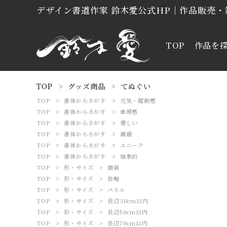
デザイン書道作家 鈴木愛公式HP｜作品販売
TOP
作品を
ACCOUNT MENU
TOP
グッズ商品
てぬぐい
ようこそ 会員名 様
TOP
書体からさがす
元気・躍動感
TOP
書体からさがす
重厚感
TOP
書体からさがす
優しい
meeting_room
person
ログイン
新規会員登録
TOP
書体からさがす
繊細
TOP
書体からさがす
ユニーク
TOP
書体からさがす
抽象的
TOP
形・サイズ
額装
TOP
形・サイズ
掛軸
アート作品
TOP
形・サイズ
パネル
TOP
形・サイズ
長辺30cm以内
TOP
形・サイズ
長辺50cm以内
オーダーご制作依頼
TOP
形・サイズ
長辺70cm以内