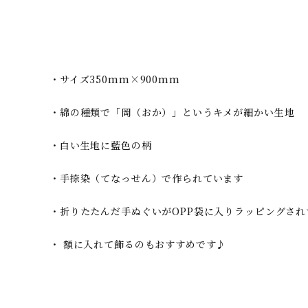
・サイズ350mm×900mm
・綿の種類で「岡（おか）」というキメが細かい生地
・白い生地に藍色の柄
・手捺染（てなっせん）で作られています
・折りたたんだ手ぬぐいがOPP袋に入りラッピングされ
・ 額に入れて飾るのもおすすめです♪