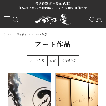
書道作家 鈴木愛公式HP
作品やノウハウ動画購入・制作依頼も可能です
ホーム
ギャラリー
アート作品
アート作品
アート作品
アート作品
ロゴ
ご依頼作品
オーダーご制作依頼
名入れオーダー商品
その他商品
デザイン書道教室